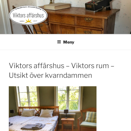
Hoppa
till
innehåll
VIKTORS AFFÄRSHUS
Gårdsbutik med landsbygdspuls
Meny
Viktors affärshus – Viktors rum –
Utsikt över kvarndammen