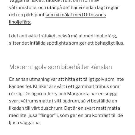
Väggarna fick ett tätskikt runt om i form av
våtrumsfolie, och utanpå det har vi sedan lagt reglar
och en pärlspont
som vi målat med Ottossons
linoljefärg
.
I det antikvita trätaket, också målat med linoljefärg,
sitter det infällda spotlights som ger ett behagligt ljus.
Modernt golv som bibehåller känslan
En annan utmaning var att hitta ett tåligt golv som inte
kändes fel. Klinker är svårt i ett gammalt trähus som
rör sig. Delägarna Jerry och Margareta har en snygg
svart våtrumsmatta i sitt badrum, så vi beställde en
likadan till vårt duschrum. Det är en svart matt matta
med lite ljusa ”flingor” i, som ger en bra kontrast till de
ljusa väggarna.