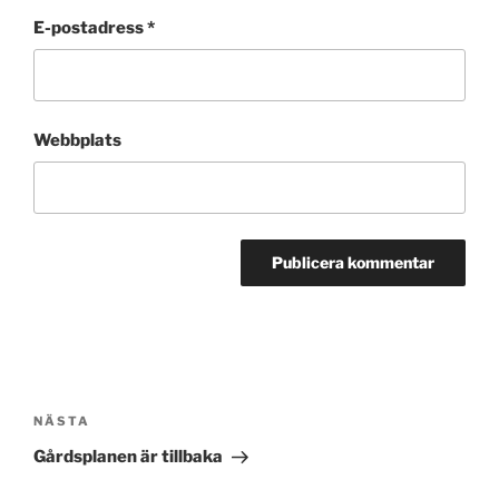
E-postadress
*
Webbplats
Inläggsnavigering
Nästa
NÄSTA
inlägg
Gårdsplanen är tillbaka