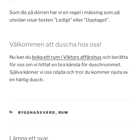
Som lås på dörren har vi en regel i mässing som på
utsidan visar texten ”Ledigt” eller ”Upptaget”.
Välkommen att duscha hos oss!
Nu kan du
boka ett rum i Viktors affärshus
och berätta
för oss om vi hittat en bra känsla för duschrummet.
Själva känner vi oss nöjda och tror du kommer njuta av
en härlig dusch.
KATEGORIER
BYGGNADSVÅRD
,
RUM
Lämna ett svar