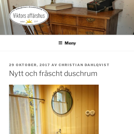
Hoppa
till
innehåll
VIKTORS AFFÄRSHUS
Gårdsbutik med landsbygdspuls
Meny
PUBLICERAT
29 OKTOBER, 2017
AV
CHRISTIAN DAHLQVIST
Nytt och fräscht duschrum