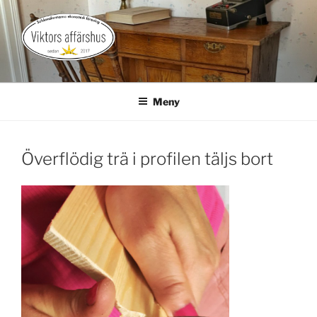
Hoppa
till
innehåll
VIKTORS AFFÄRSHUS
Gårdsbutik med landsbygdspuls
Meny
Överflödig trä i profilen täljs bort