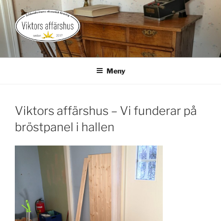
Hoppa
till
innehåll
VIKTORS AFFÄRSHUS
Gårdsbutik med landsbygdspuls
Meny
Viktors affärshus – Vi funderar på
bröstpanel i hallen